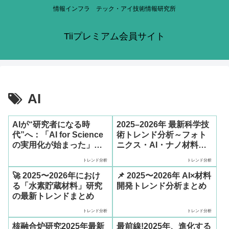
情報インフラ テック・アイ技術情報研究所
Tiiプレミアム会員サイト
AI
AIが“研究者になる時
2025–2026年 最新科学技
代”へ：「AI for Science
術トレンド分析～フォト
の実用化が始まった」ト
ニクス・AI・ナノ材料が
レンド分析
切り拓く未来産業～
トレンド分析
トレンド分析
🚀 2025〜2026年におけ
📌 2025〜2026年 AI×材料
る「水素貯蔵材料」研究
開発トレンド分析まとめ
の最新トレンドまとめ
トレンド分析
トレンド分析
核融合炉研究2025年最新
最前線!2025年、進化する