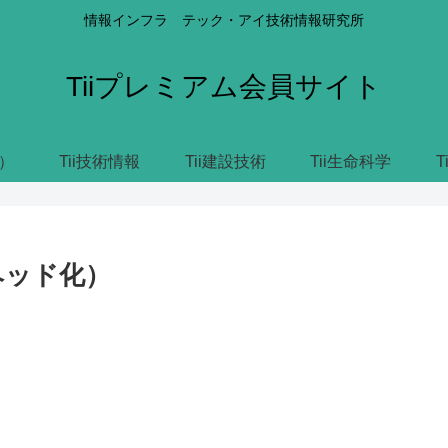
情報インフラ テック・アイ技術情報研究所
Tiiプレミアム会員サイト
）
Tii技術情報
Tii建設技術
Tii生命科学
T
ヘッド化）