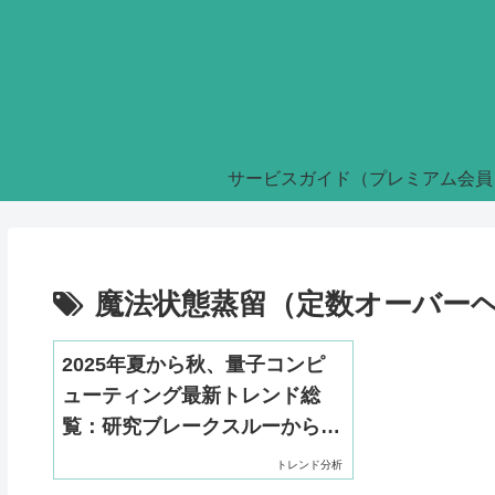
サービスガイド（プレミアム会員
魔法状態蒸留（定数オーバー
2025年夏から秋、量子コンピ
ューティング最新トレンド総
覧：研究ブレークスルーから産
業実装・サプライチェーンまで
トレンド分析