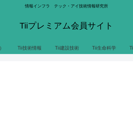
情報インフラ テック・アイ技術情報研究所
Tiiプレミアム会員サイト
）
Tii技術情報
Tii建設技術
Tii生命科学
T